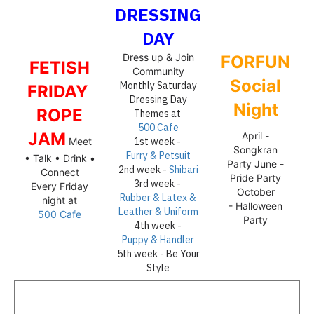
DRESSING
DAY
Dress up & Join
FORFUN
FETISH
Community
Social
Monthly Saturday
FRIDAY
Dressing Day
Night
ROPE
Themes
at
500 Cafe
JAM
April
-
Meet
1st week -
Songkran
Furry & Petsuit
• Talk • Drink •
Party
June
-
2nd week -
Shibari
Connect
Pride Party
3rd week -
Every Friday
October
Rubber & Latex &
night
at
-
Halloween
Leather & Uniform
500 Cafe
Party
4th week -
Puppy & Handler
5th week - Be Your
Style