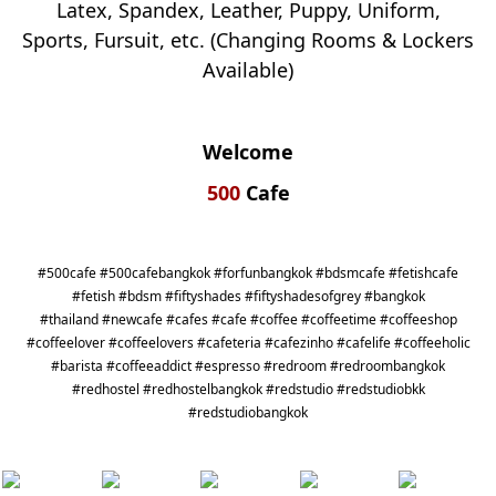
Latex, Spandex, Leather, Puppy, Uniform,
Sports, Fursuit, etc. (Changing Rooms & Lockers
Available)
Welcome
500
Cafe
#500cafe #500cafebangkok #forfunbangkok
#bdsmcafe #fetishcafe
#fetish #bdsm #fiftyshades #fiftyshadesofgrey #bangkok
#thailand
#newcafe #cafes #cafe #coffee #coffeetime #coffeeshop
#coffeelover #coffeelovers #cafeteria #cafezinho #cafelife #coffeeholic
#barista #coffeeaddict #espresso #redroom #redroombangkok
#redhostel #redhostelbangkok #redstudio #redstudiobkk
#redstudiobangkok