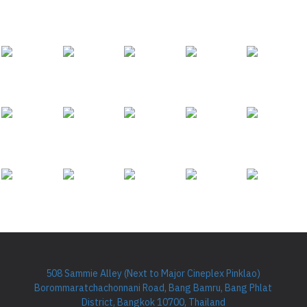
508 Sammie Alley (Next to Major Cineplex Pinklao)
Borommaratchachonnani Road, Bang Bamru, Bang Phlat
District, Bangkok 10700, Thailand